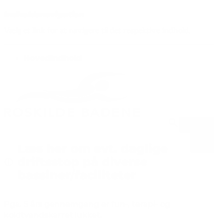
Indholdsnavigation
Vælg et link for at navigere til det respektive indhold.
gå til
Hovedindhold
Menu
Læs her om evt. daglige
driftsstop på diverse
bassiner/faciliteter
Pga. 5 års gennemgang er fun-, terapi- og
koldtvandskarret lukket.