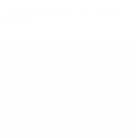
Fun og Terapi åbner tidligst i uge 34, vi opdaterer
løbende herinde.
Forside
Aktiviteter
start på hovedindhold
Aqua- og wellnessaktiviteter
senest opdateret 6. april 2026
Velkommen til holdtræning og events i Roskilde
Badet.